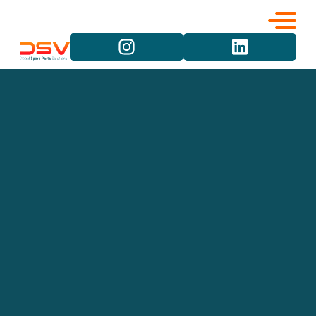
Kurumsal
Hizmetler
Kariyer
Marka Grupları
İletişim
Araç Grupları
Ürün Grupları