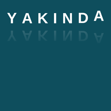
A
Y
A
K
I
N
D