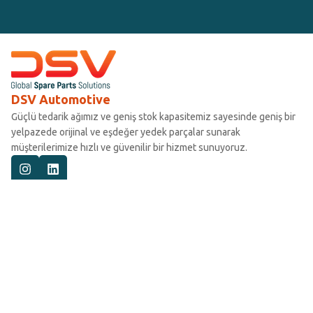
DSV Automotive
Güçlü tedarik ağımız ve geniş stok kapasitemiz sayesinde geniş bir
yelpazede orijinal ve eşdeğer yedek parçalar sunarak
müşterilerimize hızlı ve güvenilir bir hizmet sunuyoruz.
Araç Kategorileri
Ticari Araçlar
Binek Araçlar
Hafif Ticari Araçlar
İş Makinesi
Deniz Motorları
Araç Markaları